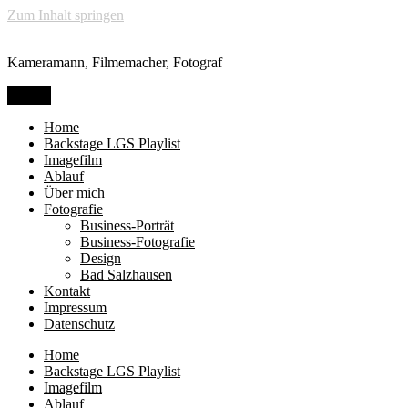
Zum Inhalt springen
Kameramann, Filmemacher, Fotograf
Menü
Home
Backstage LGS Playlist
Imagefilm
Ablauf
Über mich
Fotografie
Business-Porträt
Business-Fotografie
Design
Bad Salzhausen
Kontakt
Impressum
Datenschutz
Home
Backstage LGS Playlist
Imagefilm
Ablauf